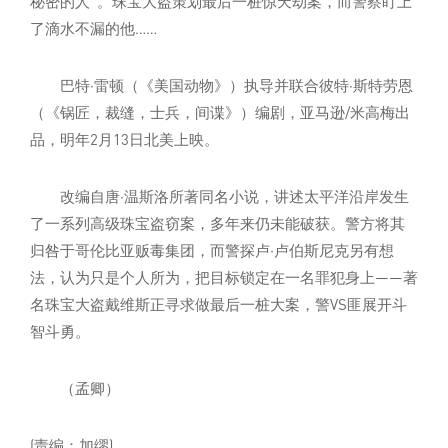
秘密的人”。珠宝大盗策划最后一桩惊天劫案，而警察盯上
了滴水不漏的他……
巴特·雷顿（《美国动物》）执导并联合彼特·斯特劳恩
（《锅匠，裁缝，士兵，间谍》）编剧，亚马逊/米高梅出
品，明年2月13日北美上映。
改编自唐·温斯洛所著同名小说，讲述太平洋沿岸发生
了一系列高级珠宝盗窃案，多年来仍未能破获。警方将其
归咎于哥伦比亚贩毒集团，而警探卢·卢伯斯尼克另有想
法，认为只是个人所为，把目标锁定在一名罪犯身上——著
名珠宝大盗戴维斯正寻求做最后一桩大案，警VS匪展开斗
智斗勇。
（孟卿）
(责编：加缪)