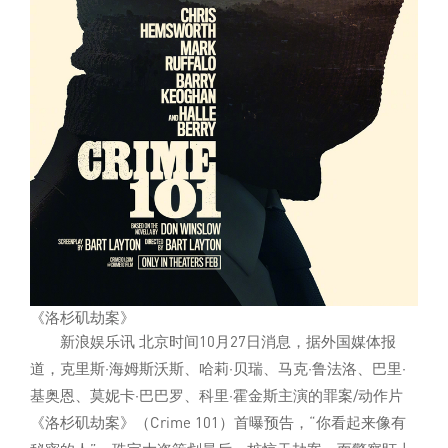
《洛杉矶劫案》
新浪娱乐讯 北京时间10月27日消息，据外国媒体报
道，克里斯·海姆斯沃斯、哈莉·贝瑞、马克·鲁法洛、巴里·
基奥恩、莫妮卡·巴巴罗、科里·霍金斯主演的罪案/动作片
《洛杉矶劫案》（Crime 101）首曝预告，“你看起来像有